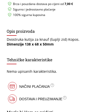
x
Brza i pouzdana dostava po cijeni od
7,00 €
68
Sigurno i jednostavno plaćanje
x
100% sigurna kupovina
50mm
količina
Opis proizvoda
Dvostruka kutija za knauf (šuplji zid) Kopos.
Dimenzije 138 x 68 x 50mm
Tehničke karakteristike
Nema upisanih karakteristika.
NAČINI PLAĆANJA
DOSTAVA I PREUZIMANJE