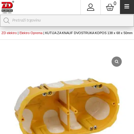
0
Products
search
ZD elektro
|
Elektro Oprema
|
KUTIJA ZA KNAUF DVOSTRUKA KOPOS 138 x 68 x 50mm