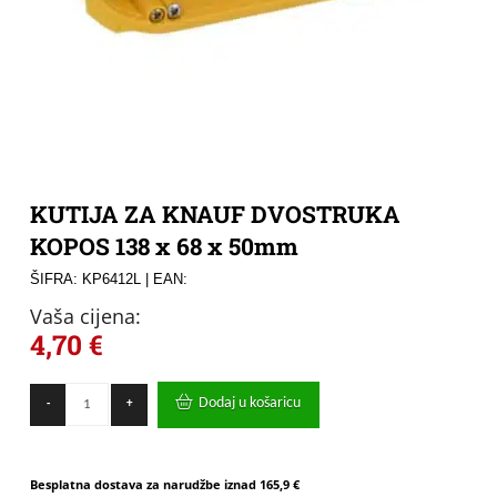
KUTIJA ZA KNAUF DVOSTRUKA
KOPOS 138 x 68 x 50mm
ŠIFRA: KP6412L
| EAN:
Vaša cijena:
4,70
€
KUTIJA
Dodaj u košaricu
-
+
ZA
KNAUF
DVOSTRUKA
KOPOS
Besplatna dostava za narudžbe iznad
165,9 €
138