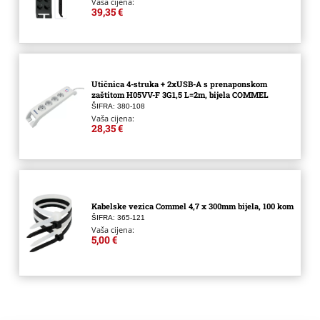
Vaša cijena:
39,35 €
Utičnica 4-struka + 2xUSB-A s prenaponskom
zaštitom H05VV-F 3G1,5 L=2m, bijela COMMEL
ŠIFRA: 380-108
Vaša cijena:
28,35 €
Kabelske vezica Commel 4,7 x 300mm bijela, 100 kom
ŠIFRA: 365-121
Vaša cijena:
5,00 €