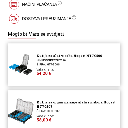
NAČINI PLAĆANJA
DOSTAVA I PREUZIMANJE
Moglo bi Vam se svidjeti
Kutija za alat visoka Hogert HT7G506
368x228x228mm
ŠIFRA: HT7G506
Vaša cijena:
54,20 €
Kutija za organiziranje alata i pribora Hogert
HT7G507
ŠIFRA: HT7G507
Vaša cijena:
58,00 €