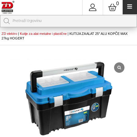
0
Products
search
ZD elektro
|
Kutije za alat metalne i plastične
|
KUTIJA ZA ALAT 25″ ALU KOPČE MAX
27kg HOGERT