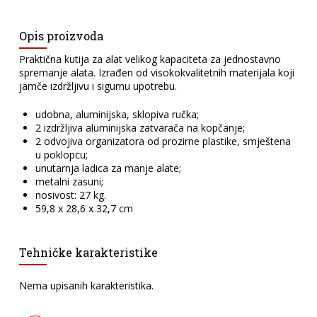
Opis proizvoda
Praktična kutija za alat velikog kapaciteta za jednostavno
spremanje alata. Izrađen od visokokvalitetnih materijala koji
jamče izdržljivu i sigurnu upotrebu.
udobna, aluminijska, sklopiva ručka;
2 izdržljiva aluminijska zatvarača na kopčanje;
2 odvojiva organizatora od prozirne plastike, smještena
u poklopcu;
unutarnja ladica za manje alate;
metalni zasuni;
nosivost: 27 kg.
59,8 x 28,6 x 32,7 cm
Tehničke karakteristike
Nema upisanih karakteristika.