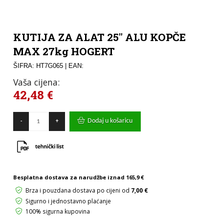
KUTIJA ZA ALAT 25″ ALU KOPČE
MAX 27kg HOGERT
ŠIFRA: HT7G065
| EAN:
Vaša cijena:
42,48
€
KUTIJA
Dodaj u košaricu
-
+
ZA
ALAT
25"
ALU
KOPČE
MAX
27kg
Besplatna dostava za narudžbe iznad
165,9 €
HOGERT
Brza i pouzdana dostava po cijeni od
7,00 €
količina
Sigurno i jednostavno plaćanje
100% sigurna kupovina