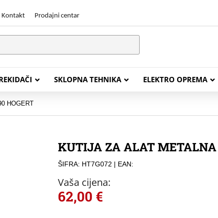
Kontakt
Prodajni centar
PREKIDAČI
SKLOPNA TEHNIKA
ELEKTRO OPREMA
290 HOGERT
STALACIJSKI KABELI
ENERGETSKI KABELI
KUTIJA ZA ALAT METALNA
Y (PGP
FG16OR
ŠIFRA: HT7G072
| EAN:
Y (PGP, NYM)
NHXH FE180/E30
Vaša cijena:
J (H05VV-F)
NHXH FE180/E90
62,00
€
L (H03VV-F)
PP00 Podzemni Kabel
PP00-A