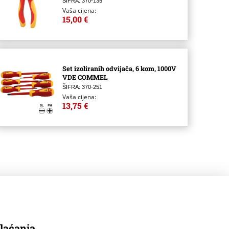
ŠIFRA: 370-135
Vaša cijena:
15,00 €
Set izoliranih odvijača, 6 kom, 1000V
VDE COMMEL
ŠIFRA: 370-251
Vaša cijena:
13,75 €
laćanja