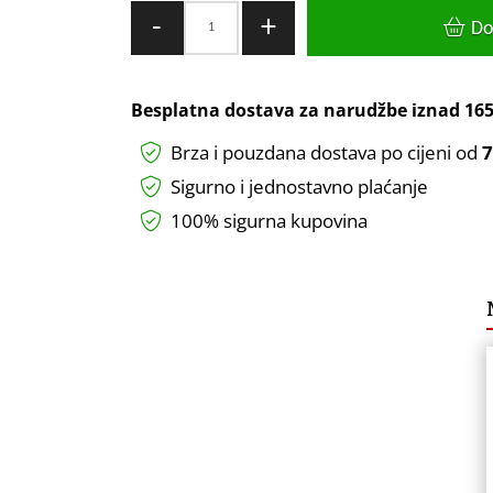
KUTIJA
-
+
Do
ZA
ALAT
METALNA
Besplatna dostava za narudžbe iznad
165
70KG
Brza i pouzdana dostava po cijeni od
7
550X20X290
HOGERT
Sigurno i jednostavno plaćanje
količina
100% sigurna kupovina