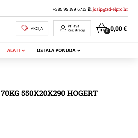
+385 95 199 6713 ili
josip@zd-elpro.hr
Prijava
0,00
€
AKCIJA
0
Registracija
ALATI
OSTALA PONUDA
MREŽNI LAN KABELI
 70KG 550X20X290 HOGERT
KOAKSIJALNI KABELI
TELEKOMUNIKACIJSKI KABELI
ZVUČNIČKI KABEL