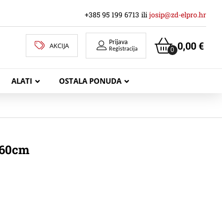
+385 95 199 6713 ili
josip@zd-elpro.hr
Prijava
0,00
€
AKCIJA
0
Registracija
ALATI
OSTALA PONUDA
MREŽNI LAN KABELI
 60cm
KOAKSIJALNI KABELI
TELEKOMUNIKACIJSKI KABELI
ZVUČNIČKI KABEL