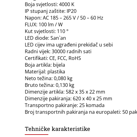
Boja svjetlosti: 4000 K
IP stupanj zaštite: IP20
Napon: AC 185 – 265 V / 50 – 60 Hz
FLUX: 100 lm / W
Kut svjetlosti: 110 °
LED diode: San`an
LED cijev ima ugrađeni prekidač u sebi
Radni vijek: 30000 radnih sati
Certifikati: CE, FCC, RoHS
Boja artikla: bijela
Materijal: plastika
Neto težina: 0,080 kg
Bruto težina: 0,130 kg
Dimenzije artikla: 582 x 35 x 22 mm
Dimenzije pakiranja: 620 x 40 x 25 mm
Transportno pakiranje: 25 komada
Broj transportnih pakiranja na europaleti: 50 pak
Tehničke karakteristike