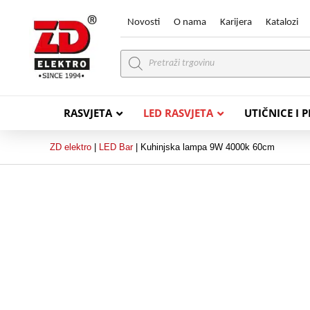
Novosti
O nama
Karijera
Katalozi
Products
search
RASVJETA
LED RASVJETA
UTIČNICE I 
ZD elektro
|
LED Bar
|
Kuhinjska lampa 9W 4000k 60cm
PVC VODIČI
PVC IN
H07V-K (P/F Vodič)
PP-
H07V-U (P Vodič)
PP-
PP/
PP/