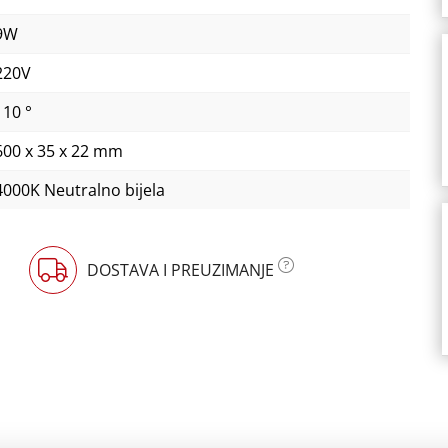
9W
220V
110 °
600 x 35 x 22 mm
4000K Neutralno bijela
DOSTAVA I PREUZIMANJE