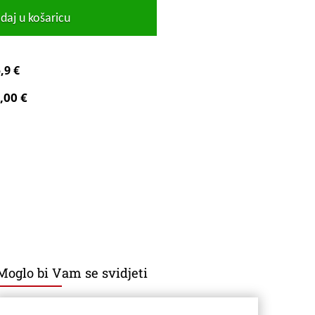
daj u košaricu
,9 €
,00 €
Moglo bi Vam se svidjeti