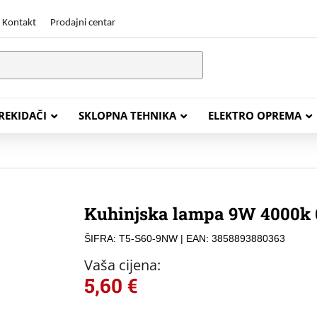
Kontakt
Prodajni centar
PREKIDAČI
SKLOPNA TEHNIKA
ELEKTRO OPREMA
STALACIJSKI KABELI
ENERGETSKI KABELI
Kuhinjska lampa 9W 4000k
Y (PGP
FG16OR
ŠIFRA: T5-S60-9NW
| EAN: 3858893880363
Y (PGP, NYM)
NHXH FE180/E30
Vaša cijena:
J (H05VV-F)
NHXH FE180/E90
5,60
€
L (H03VV-F)
PP00 Podzemni Kabel
PP00-A