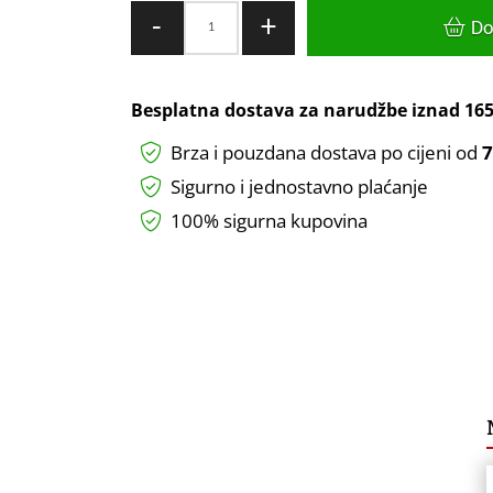
Kuhinjska
-
+
Do
lampa
9W
4000k
Besplatna dostava za narudžbe iznad
165
60cm
Brza i pouzdana dostava po cijeni od
7
količina
Sigurno i jednostavno plaćanje
100% sigurna kupovina