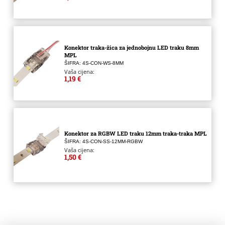
Konektor traka-žica za jednobojnu LED traku 8mm
MPL
ŠIFRA: 4S-CON-WS-8MM
Vaša cijena:
1,19 €
Konektor za RGBW LED traku 12mm traka-traka MPL
ŠIFRA: 4S-CON-SS-12MM-RGBW
Vaša cijena:
1,50 €