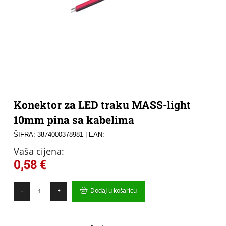
Konektor za LED traku MASS-light
10mm pina sa kabelima
ŠIFRA: 3874000378981
| EAN:
Vaša cijena:
0,58
€
Konektor
Dodaj u košaricu
-
+
za
LED
traku
MASS-