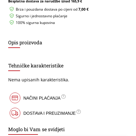
Besplatna dostava za narudžbe iznad
165,9 €
light
10mm
Brza i pouzdana dostava po cijeni od
7,00 €
pina
Sigurno i jednostavno plaćanje
sa
100% sigurna kupovina
kabelima
količina
Opis proizvoda
Tehničke karakteristike
Nema upisanih karakteristika.
NAČINI PLAĆANJA
DOSTAVA I PREUZIMANJE
Moglo bi Vam se svidjeti