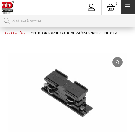
0
Products
search
ZD elektro
|
Šine
|
KONEKTOR RAVNI KRATKI 3F ZA ŠINU CRNI X-LINE GTV