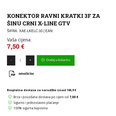
KONEKTOR RAVNI KRATKI 3F ZA
ŠINU CRNI X-LINE GTV
ŠIFRA: XAE-LKELC-10
| EAN:
Vaša cijena:
7,50
€
KONEKTOR
Dodaj u košaricu
-
+
RAVNI
KRATKI
3F
ZA
ŠINU
CRNI
X-
Besplatna dostava za narudžbe iznad
165,9 €
LINE
Brza i pouzdana dostava po cijeni od
7,00 €
GTV
količina
Sigurno i jednostavno plaćanje
100% sigurna kupovina