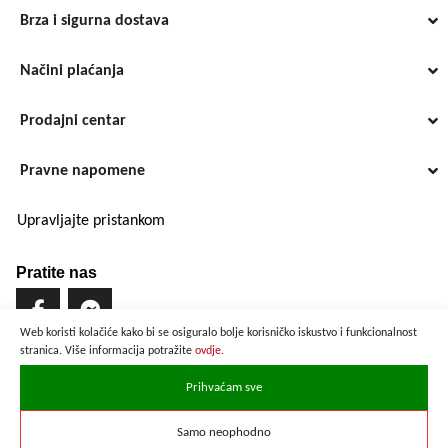
Brza i sigurna dostava
Načini plaćanja
Prodajni centar
Pravne napomene
Upravljajte pristankom
Pratite nas
Web koristi kolačiće kako bi se osiguralo bolje korisničko iskustvo i funkcionalnost
stranica. Više informacija potražite
ovdje.
Brzo i sigurno plaćanje
Prihvaćam sve
Samo neophodno
Prikazane cijene su preračunate po službenom tečaju u iznosu od