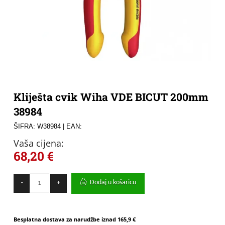
Kliješta cvik Wiha VDE BICUT 200mm
38984
ŠIFRA: W38984
| EAN:
Vaša cijena:
68,20
€
Kliješta
Dodaj u košaricu
-
+
cvik
Wiha
VDE
BICUT
Besplatna dostava za narudžbe iznad
165,9 €
200mm