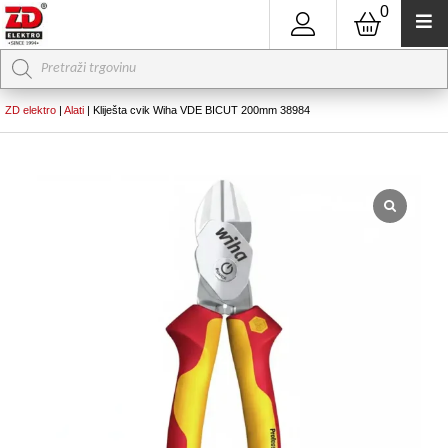
0
Products
search
ZD elektro
|
Alati
|
Kliješta cvik Wiha VDE BICUT 200mm 38984