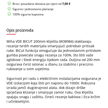
38984
Brza i pouzdana dostava po cijeni od
7,00 €
količina
Sigurno i jednostavno plaćanje
100% sigurna kupovina
Opis proizvoda
Wiha VDE BICUT 200mm kliješta (W38984) olakšavaju
rezanje tvrdih materijala smanjujući potreban pritisak
ruke. BiCut funkcija omogućuje da jednostavnim pritiskom
gumba povećate snagu rezanja za 100%, što štiti vaše
zglobove i štedi energiju tijekom rada. Duljina od 200 mm
osigurava čvrst oslonac u dlanu za stabilno i precizno
rukovanje u svim uvjetima.
Sigurnost pri radu s električnim instalacijama osigurana je
VDE izolacijom koja štiti pri naponu do 1000V. Robusna
izrada jamči dugotrajnost alata, dok dizajn drške
sprječava klizanje i smanjuje zamor ruku. Ova kliješta
spajaju snagu i zaštitu, čineći rezanje kablova i žica bržim
i učinkovitijim.