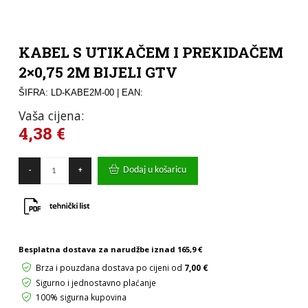
KABEL S UTIKAČEM I PREKIDAČEM
2×0,75 2M BIJELI GTV
ŠIFRA: LD-KABE2M-00
| EAN:
Vaša cijena:
4,38
€
KABEL
Dodaj u košaricu
-
+
S
UTIKAČEM
I
PREKIDAČEM
2x0,75
2M
BIJELI
Besplatna dostava za narudžbe iznad
165,9 €
GTV
Brza i pouzdana dostava po cijeni od
7,00 €
količina
Sigurno i jednostavno plaćanje
100% sigurna kupovina