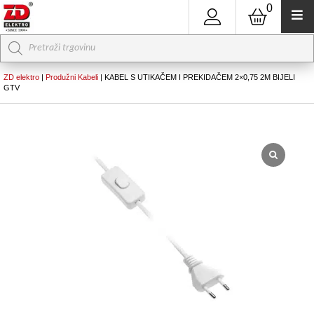
0
Products
search
ZD elektro
|
Produžni Kabeli
|
KABEL S UTIKAČEM I PREKIDAČEM 2×0,75 2M BIJELI
GTV