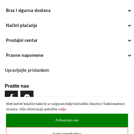
Brza i sigurna dostava
Načini plaćanja
Prodajni centar
Pravne napomene
Upravljajte pristankom
Pratite nas
Web koristi kolačiće kako bi se osiguralo bolje korisničko iskustvo i funkcionalnost
stranica. Više informacija potražite
ovdje.
Brzo i sigurno plaćanje
Prihvaćam sve
Samo neophodno