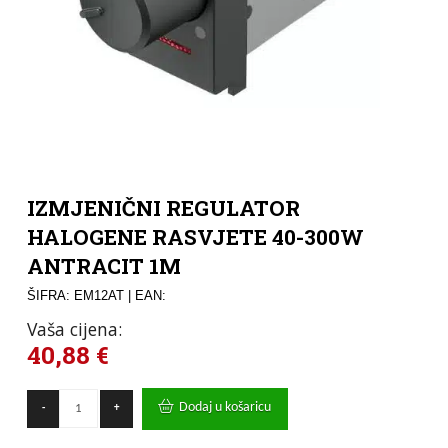
IZMJENIČNI REGULATOR
HALOGENE RASVJETE 40-300W
ANTRACIT 1M
ŠIFRA: EM12AT
| EAN:
Vaša cijena:
40,88
€
IZMJENIČNI
Dodaj u košaricu
-
+
REGULATOR
HALOGENE
RASVJETE