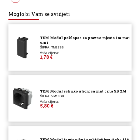
Moglo bi Vam se svidjeti
TEM Modul poklopac za prazno mjesto 1m mat
crni
ŠIFRA: TM21SB
Vaša cijena:
1,78 €
TEM Modul schuko utičnica mat crna SB 2M
ŠIFRA: VM10SB
Vaša cijena:
5,80 €
TEM Modul izmjenični prekidač bez tipke 16A