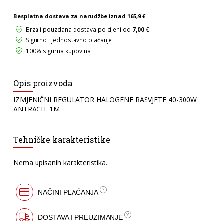
40-
Besplatna dostava za narudžbe iznad
165,9 €
300W
ANTRACIT
Brza i pouzdana dostava po cijeni od
7,00 €
1M
Sigurno i jednostavno plaćanje
količina
100% sigurna kupovina
Opis proizvoda
IZMJENIČNI REGULATOR HALOGENE RASVJETE 40-300W
ANTRACIT 1M
Tehničke karakteristike
Nema upisanih karakteristika.
NAČINI PLAĆANJA
DOSTAVA I PREUZIMANJE