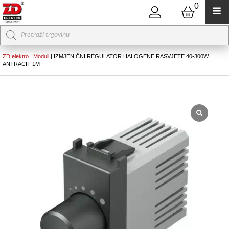
0
Products
search
ZD elektro
|
Moduli
|
IZMJENIČNI REGULATOR HALOGENE RASVJETE 40-300W
ANTRACIT 1M