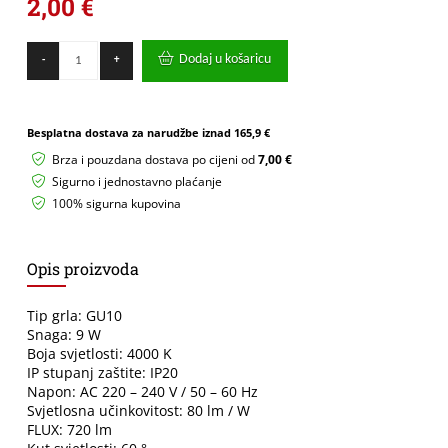
2,00
€
GREEN
Dodaj u košaricu
-
+
TECH
LED
žarulja
Green
Besplatna dostava za narudžbe iznad
165,9 €
Tech
9W,
Brza i pouzdana dostava po cijeni od
7,00 €
4000K,
Sigurno i jednostavno plaćanje
GU10,
100% sigurna kupovina
IP20,
Sanan
chip
-
Opis proizvoda
LB-
1011
količina
Tip grla: GU10
Snaga: 9 W
Boja svjetlosti: 4000 K
IP stupanj zaštite: IP20
Napon: AC 220 – 240 V / 50 – 60 Hz
Svjetlosna učinkovitost: 80 lm / W
FLUX: 720 lm