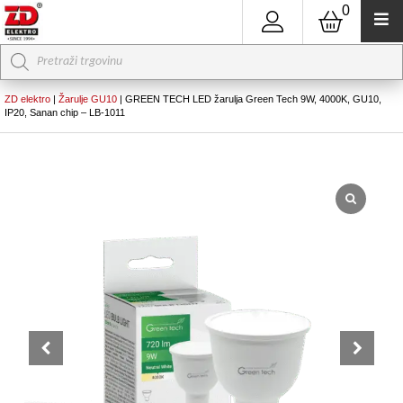
0
Products
search
ZD elektro
|
Žarulje GU10
|
GREEN TECH LED žarulja Green Tech 9W, 4000K, GU10,
IP20, Sanan chip – LB-1011