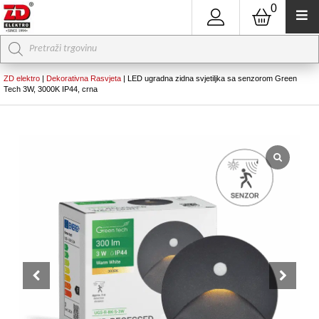
0
Products
search
ZD elektro
|
Dekorativna Rasvjeta
|
LED ugradna zidna svjetiljka sa senzorom Green
Tech 3W, 3000K IP44, crna