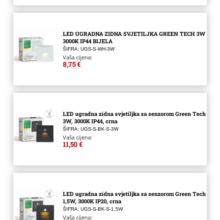
LED UGRADNA ZIDNA SVJETILJKA GREEN TECH 3W
3000K IP44 BIJELA
ŠIFRA: UGS-S-WH-3W
Vaša cijena:
8,75 €
LED ugradna zidna svjetiljka sa senzorom Green Tech
3W, 3000K IP44, crna
ŠIFRA: UGS-S-BK-S-3W
Vaša cijena:
11,50 €
LED ugradna zidna svjetiljka sa senzorom Green Tech
1,5W, 3000K IP20, crna
ŠIFRA: UGS-S-BK-S-1,5W
Vaša cijena: