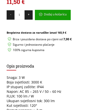
11,50
€
LED
Dodaj u košaricu
-
+
ugradna
zidna
svjetiljka
sa
Besplatna dostava za narudžbe iznad
165,9 €
senzorom
Green
Brza i pouzdana dostava po cijeni od
7,00 €
Tech
Sigurno i jednostavno plaćanje
3W,
100% sigurna kupovina
3000K
IP44,
crna
količina
Opis proizvoda
Snaga: 3 W
Boja svjetlosti: 3000 K
IP stupanj zaštite: IP44
Napon: AC 85 – 265 V / 50 – 60 Hz
FLUX: 100 lm / W
Ukupan svjetlosni tok: 300 lm
Kut svjetlosti: 120°