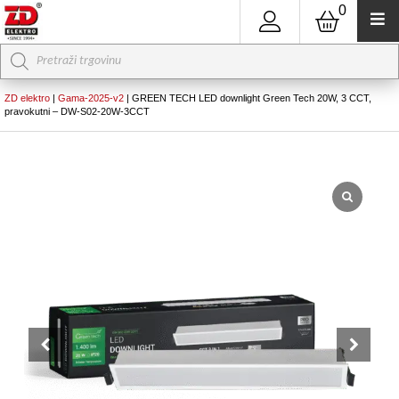
0
Products
search
ZD elektro
|
Gama-2025-v2
|
GREEN TECH LED downlight Green Tech 20W, 3 CCT,
pravokutni – DW-S02-20W-3CCT