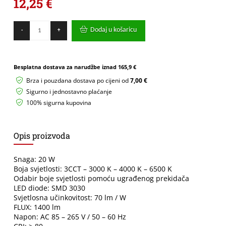
12,25
€
GREEN
Dodaj u košaricu
-
+
TECH
LED
downlight
Green
Besplatna dostava za narudžbe iznad
165,9 €
Tech
20W,
Brza i pouzdana dostava po cijeni od
7,00 €
3
Sigurno i jednostavno plaćanje
CCT,
100% sigurna kupovina
pravokutni
-
DW-
S02-
Opis proizvoda
20W-
3CCT
količina
Snaga: 20 W
Boja svjetlosti: 3CCT – 3000 K – 4000 K – 6500 K
Odabir boje svjetlosti pomoću ugrađenog prekidača
LED diode: SMD 3030
Svjetlosna učinkovitost: 70 lm / W
FLUX: 1400 lm
Napon: AC 85 – 265 V / 50 – 60 Hz