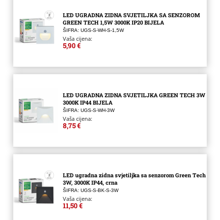
LED UGRADNA ZIDNA SVJETILJKA SA SENZOROM
GREEN TECH 1,5W 3000K IP20 BIJELA
ŠIFRA: UGS-S-WH-S-1,5W
Vaša cijena:
5,90 €
LED UGRADNA ZIDNA SVJETILJKA GREEN TECH 3W
3000K IP44 BIJELA
ŠIFRA: UGS-S-WH-3W
Vaša cijena:
8,75 €
LED ugradna zidna svjetiljka sa senzorom Green Tech
3W, 3000K IP44, crna
ŠIFRA: UGS-S-BK-S-3W
Vaša cijena:
11,50 €