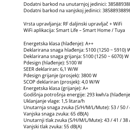
Dodatni barkod na unutarnjoj jedinici: 3858893
Dodatni barkod na vanjskoj jedinici: 3858893889
Vrsta upravljanja: RF daljinski upravljač + WiFi
WiFi aplikacija: Smart Life – Smart Home / Tuya
Energetska klasa (hlađenje): A++
Deklarirana snaga hlađenja: 5100 (1250 ~ 5910) 
Deklarirana snaga grijanja: 5100 (1250 ~ 6070) W
Pdesign (hlađenje): 5100 W
SEER deklariran: 6,1 W/W
Pdesign grijanje (prosjek): 3800 W
SCOP deklariran (prosjek): 4,0 W/W
Energetska klasa (grijanje): A+
Godišnja potrošnja energije: 293 kwh/a (hlađenje
Uklanjanje vlage: 1,5 litara/h
Unutarnja snaga zvuka (S/H/M/L/Mute): 53 / 50 / 4
Vanjska snaga zvuka: 65 dB(A)
Unutarnji tlak zvuka (S/H/M/L/Mute): 43 / 41 / 38 /
Vanjski tlak zvuka: 55 dB(A)