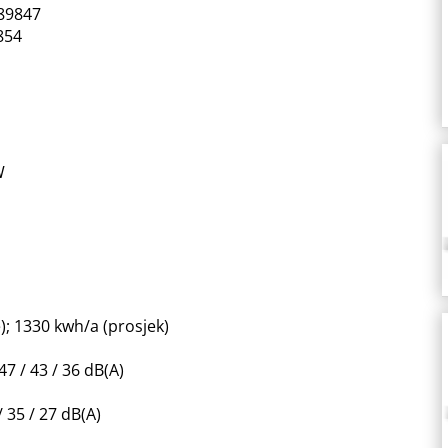
889847
18-
854
IND2-
WIFI
količina
W
); 1330 kwh/a (prosjek)
7 / 43 / 36 dB(A)
 35 / 27 dB(A)