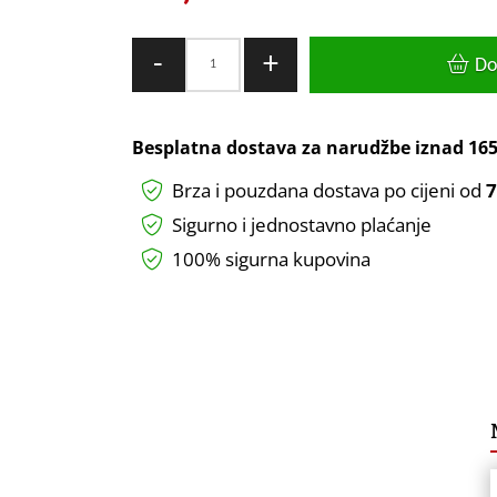
GREEN
-
+
Do
TECH
Klima
Green
Besplatna dostava za narudžbe iznad
165
Tech
Brza i pouzdana dostava po cijeni od
7
18000BTU,
5.1kW,
Sigurno i jednostavno plaćanje
A++,
100% sigurna kupovina
R32,
-22°C
~
53°C,
s
grijačem,
WiFi,
bij.
-