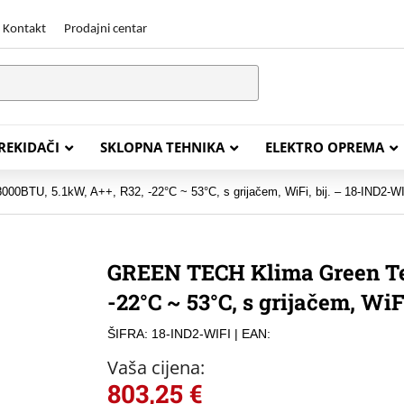
Kontakt
Prodajni centar
PREKIDAČI
SKLOPNA TEHNIKA
ELEKTRO OPREMA
BTU, 5.1kW, A++, R32, -22°C ~ 53°C, s grijačem, WiFi, bij. – 18-IND2-W
STALACIJSKI KABELI
ENERGETSKI KABELI
GREEN TECH Klima Green Tec
Y (PGP
FG16OR
-22°C ~ 53°C, s grijačem, WiF
Y (PGP, NYM)
NHXH FE180/E30
ŠIFRA: 18-IND2-WIFI
| EAN:
J (H05VV-F)
NHXH FE180/E90
Vaša cijena:
L (H03VV-F)
PP00 Podzemni Kabel
803,25
€
PP00-A