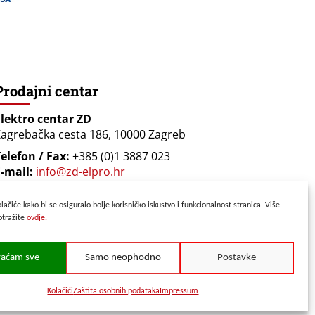
Prodajni centar
Elektro centar ZD
agrebačka cesta 186, 10000 Zagreb
elefon / Fax:
+385 (0)1 3887 023
-mail:
info@zd-elpro.hr
Radno vrijeme:
lačiće kako bi se osiguralo bolje korisničko iskustvo i funkcionalnost stranica. Više
onedjeljak - Petak od 08:00 do 17:00 sati
otražite
ovdje.
ubotom od 08:00 do 14:00 sati
vaćam sve
Samo neophodno
Postavke
Kolačići
Zaštita osobnih podataka
Impressum