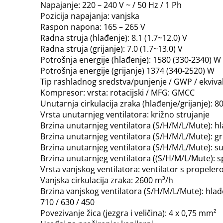
Napajanje: 220 – 240 V ~ / 50 Hz / 1 Ph
Pozicija napajanja: vanjska
Raspon napona: 165 – 265 V
Radna struja (hlađenje): 8.1 (1.7~12.0) V
Radna struja (grijanje): 7.0 (1.7~13.0) V
Potrošnja energije (hlađenje): 1580 (330-2340) W
Potrošnja energije (grijanje) 1374 (340-2520) W
Tip rashladnog sredstva/punjenje / GWP / ekvivale
Kompresor: vrsta: rotacijski / MFG: GMCC
Unutarnja cirkulacija zraka (hlađenje/grijanje): 8
Vrsta unutarnjeg ventilatora: križno strujanje
Brzina unutarnjeg ventilatora (S/H/M/L/Mute): hl
Brzina unutarnjeg ventilatora (S/H/M/L/Mute): gr
Brzina unutarnjeg ventilatora (S/H/M/L/Mute): 
Brzina unutarnjeg ventilatora ((S/H/M/L/Mute): 
Vrsta vanjskog ventilatora: ventilator s propele
Vanjska cirkulacija zraka: 2600 m³/h
Brzina vanjskog ventilatora (S/H/M/L/Mute): hlađen
710 / 630 / 450
Povezivanje žica (jezgra i veličina): 4 x 0,75 mm²