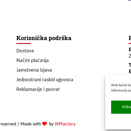
Korisnička podrška
Dostava
Z
Načini plaćanja
T
Jamstvena izjava
E
Jednostrani raskid ugovora
Web koristi ko
P
Reklamacije i povrat
informacija p
S
Prih
 reserved
|
Made with
by
WPhactory