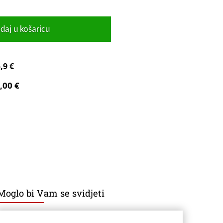
daj u košaricu
,9 €
,00 €
Moglo bi Vam se svidjeti