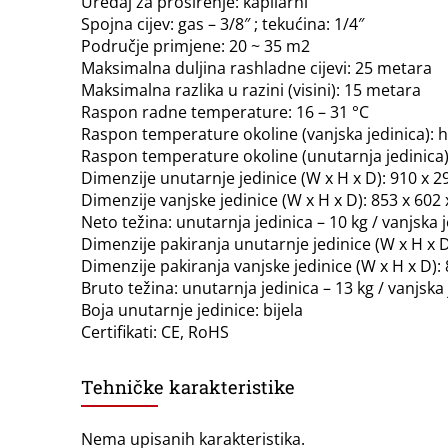
Uređaj za proširenje: kapilarni
Spojna cijev: gas – 3/8″ ; tekućina: 1/4″
Područje primjene: 20 ~ 35 m2
Maksimalna duljina rashladne cijevi: 25 metara
Maksimalna razlika u razini (visini): 15 metara
Raspon radne temperature: 16 – 31 °C
Raspon temperature okoline (vanjska jedinica): hl
Raspon temperature okoline (unutarnja jedinica): h
Dimenzije unutarnje jedinice (W x H x D): 910 x 
Dimenzije vanjske jedinice (W x H x D): 853 x 60
Neto težina: unutarnja jedinica – 10 kg / vanjska j
Dimenzije pakiranja unutarnje jedinice (W x H x 
Dimenzije pakiranja vanjske jedinice (W x H x D)
Bruto težina: unutarnja jedinica – 13 kg / vanjska 
Boja unutarnje jedinice: bijela
Certifikati: CE, RoHS
Tehničke karakteristike
Nema upisanih karakteristika.