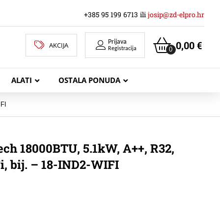
+385 95 199 6713 ili
josip@zd-elpro.hr
Prijava
0,00
€
AKCIJA
0
Registracija
ALATI
OSTALA PONUDA
IFI
MREŽNI LAN KABELI
h 18000BTU, 5.1kW, A++, R32,
i, bij. – 18-IND2-WIFI
KOAKSIJALNI KABELI
TELEKOMUNIKACIJSKI KABELI
ZVUČNIČKI KABEL