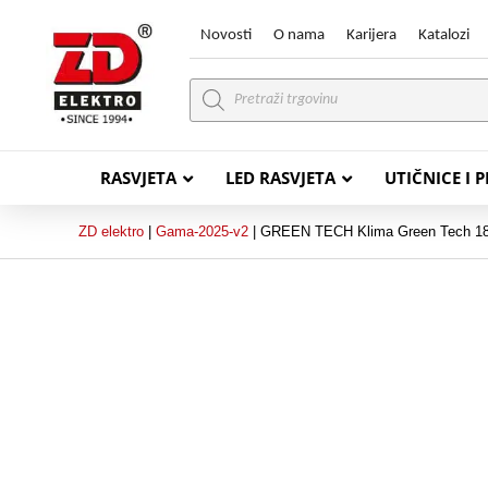
Novosti
O nama
Karijera
Katalozi
Products
search
RASVJETA
LED RASVJETA
UTIČNICE I 
ZD elektro
|
Gama-2025-v2
|
GREEN TECH Klima Green Tech 18000
PVC VODIČI
PVC IN
H07V-K (P/F Vodič)
PP-
H07V-U (P Vodič)
PP-
PP/
PP/