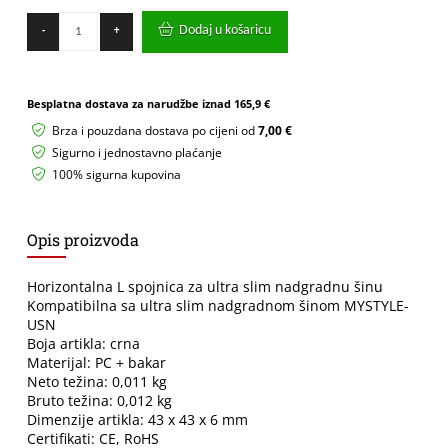
Horizontalna
Dodaj u košaricu
-
+
spojnica
Green
Tech
90°
Besplatna dostava za narudžbe iznad
165,9 €
za
ultra
Brza i pouzdana dostava po cijeni od
7,00 €
slim
Sigurno i jednostavno plaćanje
nadgr.
100% sigurna kupovina
šinu
"MYSTYLE"
količina
Opis proizvoda
Horizontalna L spojnica za ultra slim nadgradnu šinu
Kompatibilna sa ultra slim nadgradnom šinom MYSTYLE-
USN
Boja artikla: crna
Materijal: PC + bakar
Neto težina: 0,011 kg
Bruto težina: 0,012 kg
Dimenzije artikla: 43 x 43 x 6 mm
Certifikati: CE, RoHS