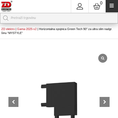
0
Products
search
ZD elektro
|
Gama-2025-v2
|
Horizontalna spojnica Green Tech 90° za ultra slim nadgr.
šinu “MYSTYLE”