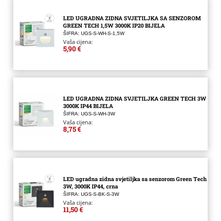
LED UGRADNA ZIDNA SVJETILJKA SA SENZOROM
GREEN TECH 1,5W 3000K IP20 BIJELA
ŠIFRA: UGS-S-WH-S-1,5W
Vaša cijena:
5,90 €
LED UGRADNA ZIDNA SVJETILJKA GREEN TECH 3W
3000K IP44 BIJELA
ŠIFRA: UGS-S-WH-3W
Vaša cijena:
8,75 €
LED ugradna zidna svjetiljka sa senzorom Green Tech
3W, 3000K IP44, crna
ŠIFRA: UGS-S-BK-S-3W
Vaša cijena:
11,50 €