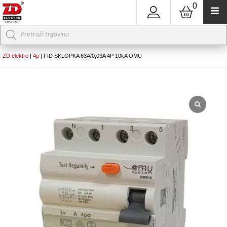
0
Products
search
ZD elektro
|
4p
|
FID SKLOPKA 63A/0,03A 4P 10kA OMU