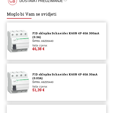
DOSTAVA I PREUZIMANJE
Moglo bi Vam se svidjeti
FID sklopka Schneider K60N 4P 40A 300mA
(0.3A)
ŠIFRA: A9Z06440
Vaša cijena:
46,38 €
FID sklopka Schneider K60N 4P 40A 30mA
(0.03A)
ŠIFRA: A9Z05440
Vaša cijena:
51,39 €