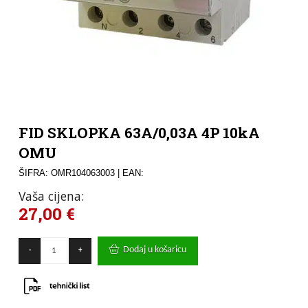
FID SKLOPKA 63A/0,03A 4P 10kA
OMU
ŠIFRA: OMR104063003
| EAN:
Vaša cijena:
27,00
€
FID
Dodaj u košaricu
-
+
SKLOPKA
63A/0,03A
4P
10kA
OMU