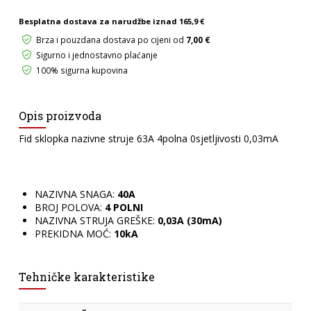
količina
Besplatna dostava za narudžbe iznad
165,9 €
Brza i pouzdana dostava po cijeni od
7,00 €
Sigurno i jednostavno plaćanje
100% sigurna kupovina
Opis proizvoda
Fid sklopka nazivne struje 63A 4polna 0sjetljivosti 0,03mA
NAZIVNA SNAGA:
40A
BROJ POLOVA:
4 POLNI
NAZIVNA STRUJA GREŠKE:
0,03A (30mA)
PREKIDNA MOĆ:
10kA
Tehničke karakteristike