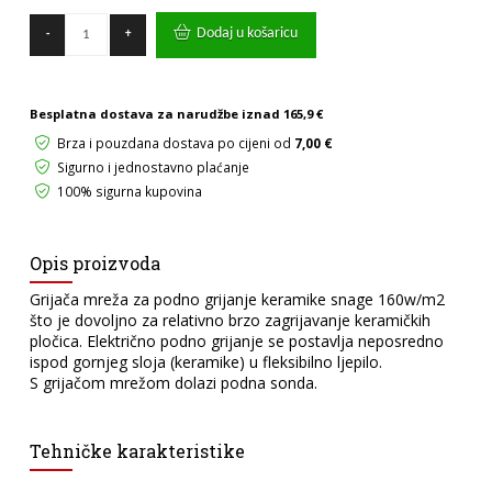
ELEKTRIČNO
Dodaj u košaricu
-
+
PODNO
GRIJANJE
GRIJAČE
MREŽE
Besplatna dostava za narudžbe iznad
165,9 €
FENIX
(11.0m2)
Brza i pouzdana dostava po cijeni od
7,00 €
količina
Sigurno i jednostavno plaćanje
100% sigurna kupovina
Opis proizvoda
Grijača mreža za podno grijanje keramike snage 160w/m2
što je dovoljno za relativno brzo zagrijavanje keramičkih
pločica. Električno podno grijanje se postavlja neposredno
ispod gornjeg sloja (keramike) u fleksibilno ljepilo.
S grijačom mrežom dolazi podna sonda.
Tehničke karakteristike