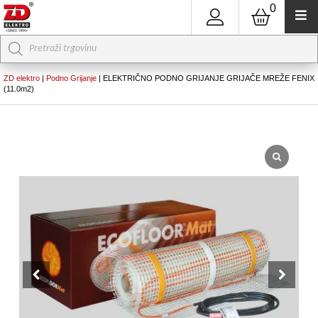
0
Products
search
ZD elektro
|
Podno Grijanje
|
ELEKTRIČNO PODNO GRIJANJE GRIJAČE MREŽE FENIX
(11.0m2)