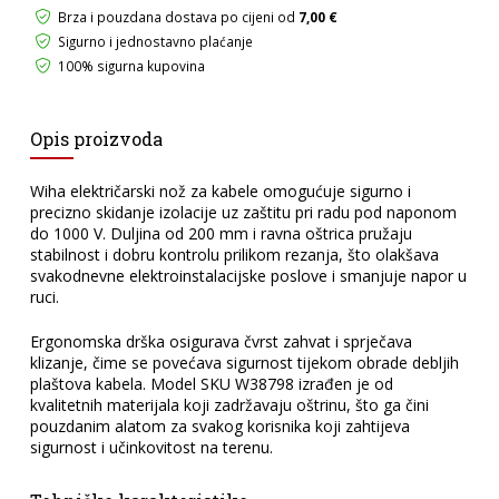
ravni
Brza i pouzdana dostava po cijeni od
7,00 €
38798
Sigurno i jednostavno plaćanje
količina
100% sigurna kupovina
Opis proizvoda
Wiha električarski nož za kabele omogućuje sigurno i
precizno skidanje izolacije uz zaštitu pri radu pod naponom
do 1000 V. Duljina od 200 mm i ravna oštrica pružaju
stabilnost i dobru kontrolu prilikom rezanja, što olakšava
svakodnevne elektroinstalacijske poslove i smanjuje napor u
ruci.
Ergonomska drška osigurava čvrst zahvat i sprječava
klizanje, čime se povećava sigurnost tijekom obrade debljih
plaštova kabela. Model SKU W38798 izrađen je od
kvalitetnih materijala koji zadržavaju oštrinu, što ga čini
pouzdanim alatom za svakog korisnika koji zahtijeva
sigurnost i učinkovitost na terenu.