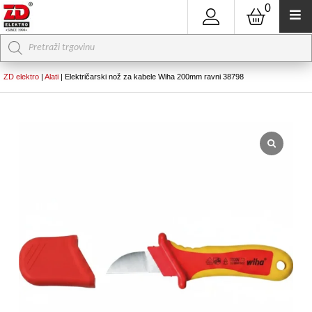
0
Products
search
ZD elektro
|
Alati
|
Električarski nož za kabele Wiha 200mm ravni 38798