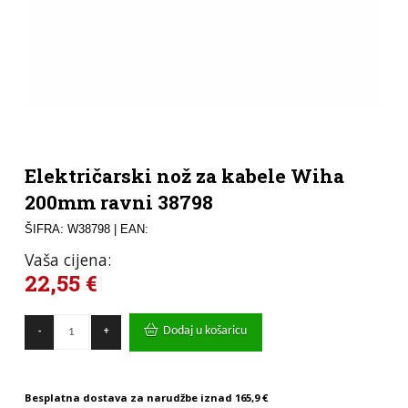
Električarski nož za kabele Wiha
200mm ravni 38798
ŠIFRA: W38798
| EAN:
Vaša cijena:
22,55
€
Električarski
Dodaj u košaricu
-
+
nož
za
kabele
Wiha
Besplatna dostava za narudžbe iznad
165,9 €
200mm