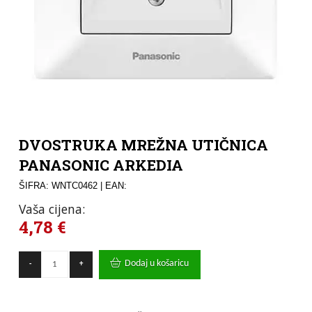
DVOSTRUKA MREŽNA UTIČNICA
PANASONIC ARKEDIA
ŠIFRA: WNTC0462
| EAN:
Vaša cijena:
4,78
€
DVOSTRUKA
Dodaj u košaricu
-
+
MREŽNA
UTIČNICA
PANASONIC
ARKEDIA