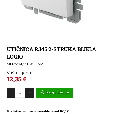
UTIČNICA RJ45 2-STRUKA BIJELA
LOGIQ
ŠIFRA: KQ39PW
| EAN:
Vaša cijena:
12,35
€
UTIČNICA
Dodaj u košaricu
-
+
RJ45
2-
STRUKA
BIJELA
Besplatna dostava za narudžbe iznad
165,9 €
LOGIQ