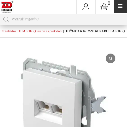
0
Products
search
ZD elektro
|
TEM LOGIQ utičnice i prekidači
|
UTIČNICA RJ45 2-STRUKA BIJELA LOGIQ