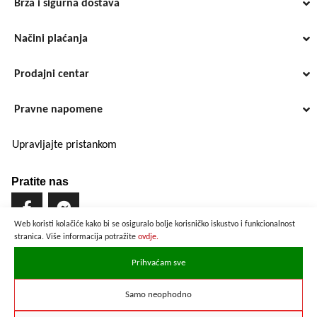
Brza i sigurna dostava
Načini plaćanja
Prodajni centar
Pravne napomene
Upravljajte pristankom
Pratite nas
Web koristi kolačiće kako bi se osiguralo bolje korisničko iskustvo i funkcionalnost
stranica. Više informacija potražite
ovdje.
Brzo i sigurno plaćanje
Prihvaćam sve
Samo neophodno
Prikazane cijene su preračunate po službenom tečaju u iznosu od
1 EUR = 7,53450 HRK