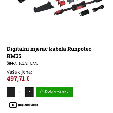
Digitalni mjerač kabela Runpotec
RM35
ŠIFRA: 10172
| EAN:
Vaša cijena:
497,71
€
Digitalni
Dodaj u košaricu
-
+
mjerač
kabela
Runpotec
RM35
količina