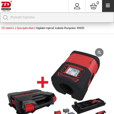
0
Products
search
ZD elektro
|
Specijalni Alati
|
Digitalni mjerač kabela Runpotec RM35