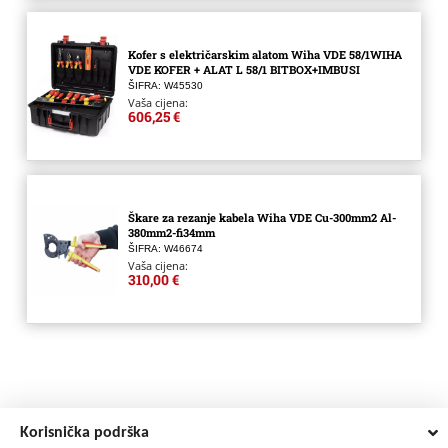
Kofer s električarskim alatom Wiha VDE 58/1WIHA
VDE KOFER + ALAT L 58/1 BITBOX+IMBUSI
ŠIFRA: W45530
Vaša cijena:
606,25 €
Škare za rezanje kabela Wiha VDE Cu-300mm2 Al-
380mm2-fi34mm
ŠIFRA: W46674
Vaša cijena:
310,00 €
Korisnička podrška