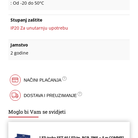
: Od -20 do 50°C
Stupanj zaštite
IP20 Za unutarnju upotrebu
Jamstvo
2 godine
NAČINI PLAĆANJA
DOSTAVA I PREUZIMANJE
Moglo bi Vam se svidjeti
LED traka SET 60 LED/m, RGB, IP65 – 5 m COMMEL