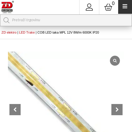
0
Products
search
ZD elektro
|
LED Trake
|
COB LED taka MPL 12V 8W/m 6000K IP20