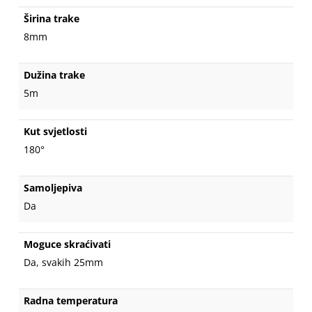
Širina trake
8mm
Dužina trake
5m
Kut svjetlosti
180°
Samoljepiva
Da
Moguce skraćivati
Da, svakih 25mm
Radna temperatura