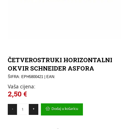
ČETVEROSTRUKI HORIZONTALNI
OKVIR SCHNEIDER ASFORA
ŠIFRA: EPH5800421
| EAN:
Vaša cijena:
2,50
€
ČETVEROSTRUKI
Dodaj u košaricu
-
+
HORIZONTALNI
OKVIR
SCHNEIDER
ASFORA