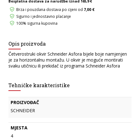
Besplatna dostava za narudžbe iznad
165,9 €
količina
Brza i pouzdana dostava po cijeni od
7,00 €
Sigurno i jednostavno plaćanje
100% sigurna kupovina
Opis proizvoda
Četverostruki okvir Schneider Asfora bijele boje namjenjen
je za horizontalnu montažu. U okvir je moguće montirati
svaku utičnicu ili prekidač iz programa Schneider Asfora
Tehničke karakteristike
PROIZVOĐAČ
SCHNEIDER
MJESTA
4