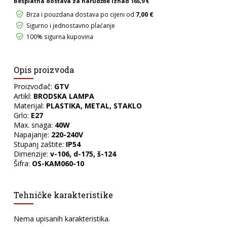
Besplatna dostava za narudžbe iznad
165,9 €
Brza i pouzdana dostava po cijeni od
7,00 €
Sigurno i jednostavno plaćanje
100% sigurna kupovina
Opis proizvoda
Proizvođač:
GTV
Artikl:
BRODSKA LAMPA
Materijal:
PLASTIKA, METAL, STAKLO
Grlo:
E27
Max. snaga:
40W
Napajanje:
220-240V
Stupanj zaštite:
IP54
Dimenzije:
v-106, d-175, š-124
Šifra:
OS-KAM060-10
Tehničke karakteristike
Nema upisanih karakteristika.