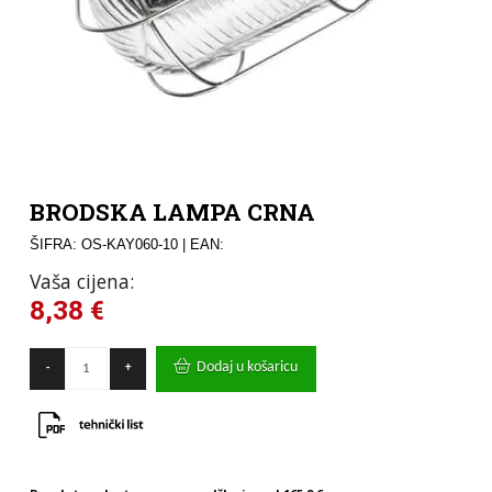
BRODSKA LAMPA CRNA
ŠIFRA: OS-KAY060-10
| EAN:
Vaša cijena:
8,38
€
BRODSKA
Dodaj u košaricu
-
+
LAMPA
CRNA
količina