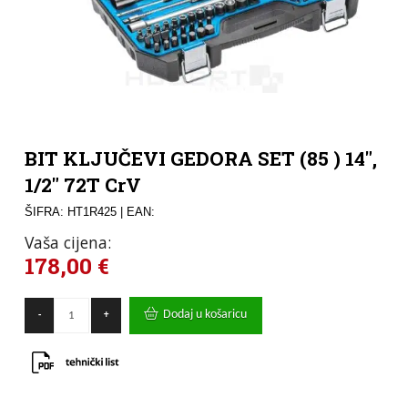
BIT KLJUČEVI GEDORA SET (85 ) 14″,
1/2″ 72T CrV
ŠIFRA: HT1R425
| EAN:
Vaša cijena:
178,00
€
BIT
Dodaj u košaricu
-
+
KLJUČEVI
GEDORA
SET
(85
)
14",