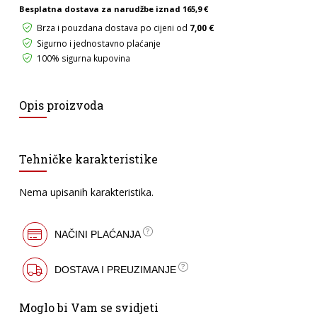
1/2"
Besplatna dostava za narudžbe iznad
165,9 €
72T
Brza i pouzdana dostava po cijeni od
7,00 €
CrV
količina
Sigurno i jednostavno plaćanje
100% sigurna kupovina
Opis proizvoda
Tehničke karakteristike
Nema upisanih karakteristika.
NAČINI PLAĆANJA
DOSTAVA I PREUZIMANJE
Moglo bi Vam se svidjeti