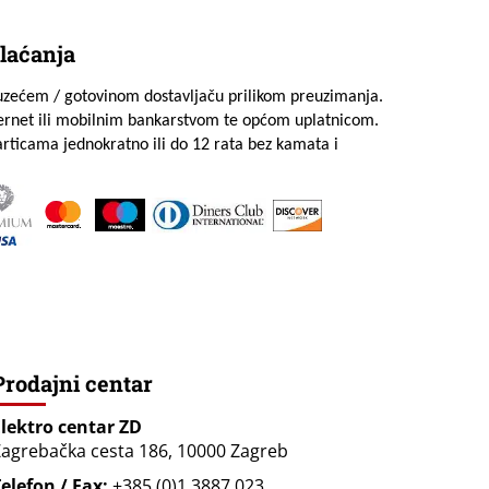
laćanja
uzećem / gotovinom dostavljaču prilikom preuzimanja.
ternet ili mobilnim bankarstvom te općom uplatnicom.
rticama jednokratno ili do 12 rata bez kamata i
Prodajni centar
Elektro centar ZD
agrebačka cesta 186, 10000 Zagreb
elefon / Fax:
+385 (0)1 3887 023