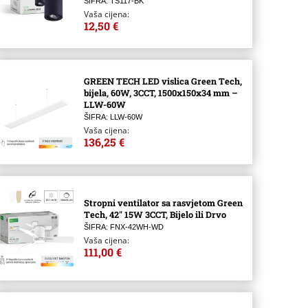
ŠIFRA: TS117-BK
Vaša cijena:
12,50 €
GREEN TECH LED vislica Green Tech,
bijela, 60W, 3CCT, 1500x150x34 mm –
LLW-60W
ŠIFRA: LLW-60W
Vaša cijena:
136,25 €
Stropni ventilator sa rasvjetom Green
Tech, 42″ 15W 3CCT, Bijelo ili Drvo
ŠIFRA: FNX-42WH-WD
Vaša cijena:
111,00 €