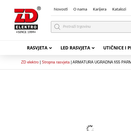
Novosti
O nama
Karijera
Katalozi
Products
search
RASVJETA
LED RASVJETA
UTIČNICE I 
ZD elektro
|
Stropna rasvjeta
|
ARMATURA UGRADNA fi55 PARM
PVC VODIČI
PVC IN
H07V-K (P/F Vodič)
PP-
H07V-U (P Vodič)
PP-
PP/
PP/