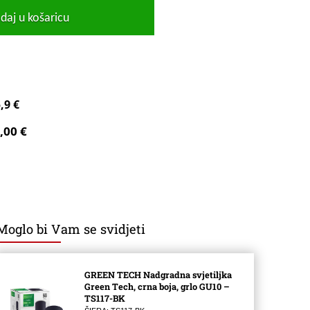
daj u košaricu
,9 €
,00 €
Moglo bi Vam se svidjeti
GREEN TECH Nadgradna svjetiljka
Green Tech, crna boja, grlo GU10 –
TS117-BK