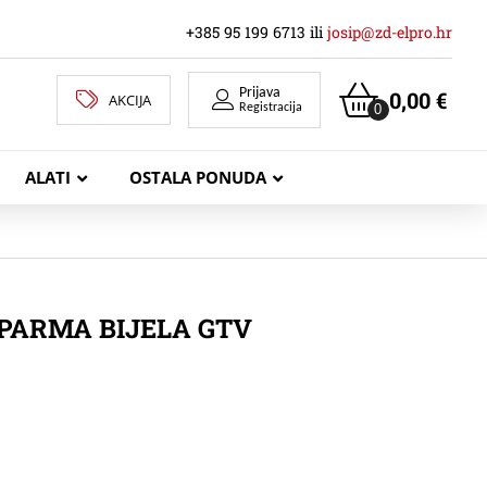
+385 95 199 6713 ili
josip@zd-elpro.hr
Prijava
0,00
€
AKCIJA
0
Registracija
ALATI
OSTALA PONUDA
MREŽNI LAN KABELI
PARMA BIJELA GTV
KOAKSIJALNI KABELI
TELEKOMUNIKACIJSKI KABELI
ZVUČNIČKI KABEL