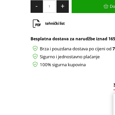
ARMATURA
-
+
Do
UGRADNA
fi55
PARMA
BIJELA
GTV
Besplatna dostava za narudžbe iznad
165
količina
Brza i pouzdana dostava po cijeni od
7
Sigurno i jednostavno plaćanje
100% sigurna kupovina