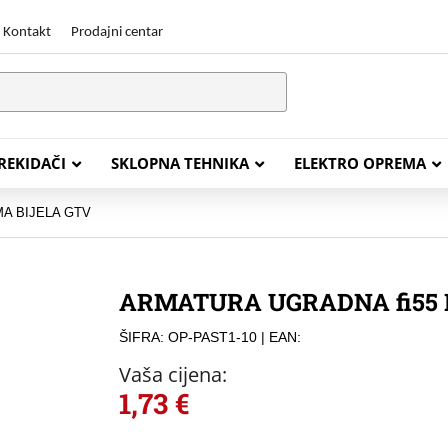
Kontakt
Prodajni centar
PREKIDAČI
SKLOPNA TEHNIKA
ELEKTRO OPREMA
A BIJELA GTV
STALACIJSKI KABELI
ENERGETSKI KABELI
ARMATURA UGRADNA fi55 
Y (PGP
FG16OR
ŠIFRA: OP-PAST1-10
| EAN:
Y (PGP, NYM)
NHXH FE180/E30
Vaša cijena:
J (H05VV-F)
NHXH FE180/E90
1,73
€
L (H03VV-F)
PP00 Podzemni Kabel
PP00-A