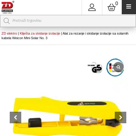
0
Products
search
ZD elektro
|
Kliješta za skidanje izolacije
|
Alat za rezanje i skidanje izolacije sa solarnih
kabela Weicon Mini-Solar No. 3