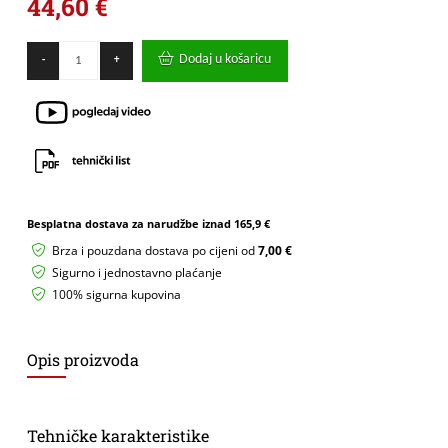
44,60
€
Alat
Dodaj u košaricu
-
+
za
rezanje
i
skidanje
izolacije
sa
solarnih
kabela
Weicon
Mini-
Besplatna dostava za narudžbe iznad
165,9 €
Solar
Brza i pouzdana dostava po cijeni od
7,00 €
No.
Sigurno i jednostavno plaćanje
3
količina
100% sigurna kupovina
Opis proizvoda
Tehničke karakteristike