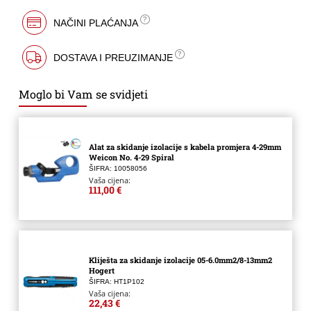
NAČINI PLAĆANJA
DOSTAVA I PREUZIMANJE
Moglo bi Vam se svidjeti
Alat za skidanje izolacije s kabela promjera 4-29mm
Weicon No. 4-29 Spiral
ŠIFRA: 10058056
Vaša cijena:
111,00 €
Kliješta za skidanje izolacije 05-6.0mm2/8-13mm2
Hogert
ŠIFRA: HT1P102
Vaša cijena:
22,43 €