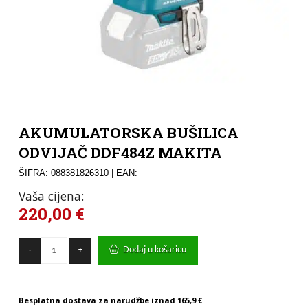
AKUMULATORSKA BUŠILICA
ODVIJAČ DDF484Z MAKITA
ŠIFRA: 088381826310
| EAN:
Vaša cijena:
220,00
€
AKUMULATORSKA
Dodaj u košaricu
-
+
BUŠILICA
ODVIJAČ
DDF484Z
MAKITA
Besplatna dostava za narudžbe iznad
165,9 €
količina