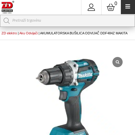
0
Products
search
ZD elektro
|
Aku Odvijači
|
AKUMULATORSKA BUŠILICA ODVIJAČ DDF484Z MAKITA