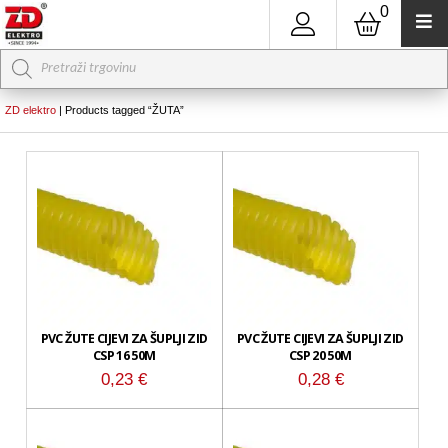
0
Products
search
ZD elektro
|
Products tagged “ŽUTA”
PVC ŽUTE CIJEVI ZA ŠUPLJI ZID
PVC ŽUTE CIJEVI ZA ŠUPLJI ZID
CSP 16 50M
CSP 20 50M
0,23
€
0,28
€