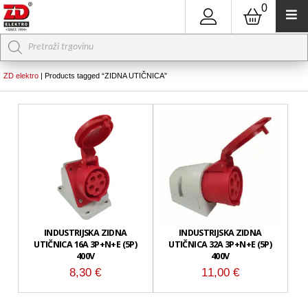
0
Products
search
ZD elektro
|
Products tagged “ZIDNA UTIČNICA”
INDUSTRIJSKA ZIDNA
INDUSTRIJSKA ZIDNA
UTIČNICA 16A 3P+N+E (5P)
UTIČNICA 32A 3P+N+E (5P)
400V
400V
8,30
€
11,00
€