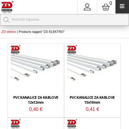
0
Products
search
ZD elektro
|
Products tagged “ZD ELEKTRO”
PVC KANALICE ZA KABLOVE
PVC KANALICE ZA KABLOVE
12x12mm
15x10mm
0,40
€
0,41
€