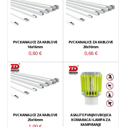
PVC KANALICE ZA KABLOVE
PVC KANALICE ZA KABLOVE
16x16mm
20x10mm
0,60
€
0,66
€
PVC KANALICE ZA KABLOVE
ASALITE PUNJIVI UBOJICA
25x16mm
KOMARACA I LAMPA ZA
KAMPIRANJE
1,00
€