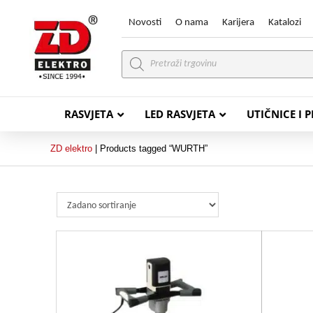
Novosti
O nama
Karijera
Katalozi
Products
search
RASVJETA
LED RASVJETA
UTIČNICE I 
ZD elektro
|
Products tagged “WURTH”
PVC VODIČI
PVC IN
H07V-K (P/F Vodič)
PP-
H07V-U (P Vodič)
PP-
PP/
PP/