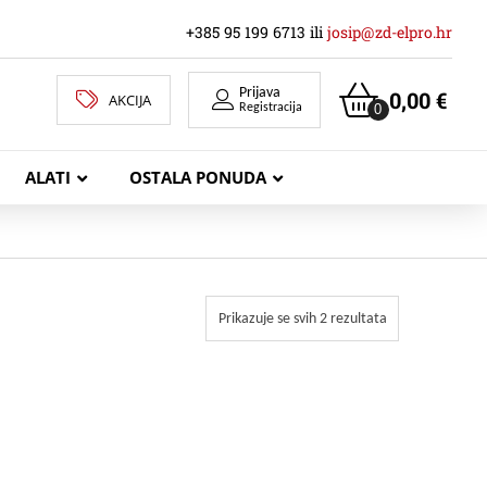
+385 95 199 6713 ili
josip@zd-elpro.hr
Prijava
0,00
€
AKCIJA
0
Registracija
ALATI
OSTALA PONUDA
MREŽNI LAN KABELI
Prikazuje se svih 2 rezultata
KOAKSIJALNI KABELI
TELEKOMUNIKACIJSKI KABELI
ZVUČNIČKI KABEL