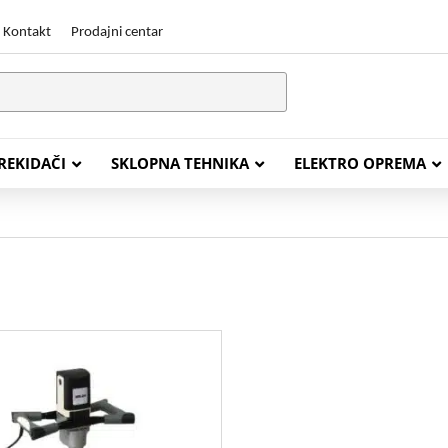
Kontakt
Prodajni centar
PREKIDAČI
SKLOPNA TEHNIKA
ELEKTRO OPREMA
STALACIJSKI KABELI
ENERGETSKI KABELI
Y (PGP
FG16OR
Y (PGP, NYM)
NHXH FE180/E30
J (H05VV-F)
NHXH FE180/E90
L (H03VV-F)
PP00 Podzemni Kabel
PP00-A