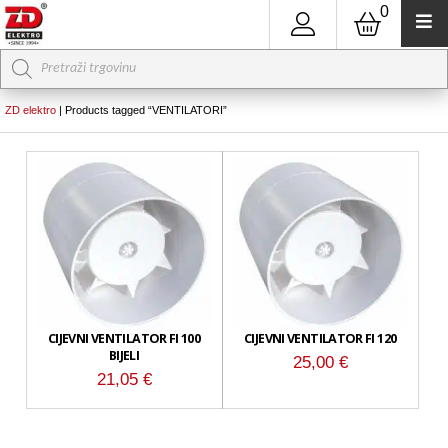
0
Products
search
ZD elektro
|
Products tagged “VENTILATORI”
CIJEVNI VENTILATOR FI 100
CIJEVNI VENTILATOR FI 120
BIJELI
25,00
€
21,05
€