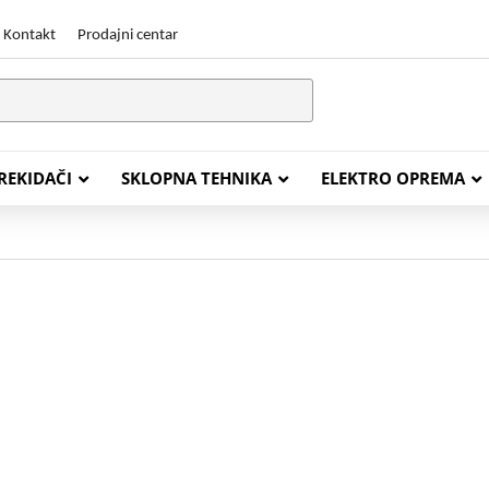
Kontakt
Prodajni centar
PREKIDAČI
SKLOPNA TEHNIKA
ELEKTRO OPREMA
STALACIJSKI KABELI
ENERGETSKI KABELI
Y (PGP
FG16OR
Y (PGP, NYM)
NHXH FE180/E30
J (H05VV-F)
NHXH FE180/E90
L (H03VV-F)
PP00 Podzemni Kabel
PP00-A