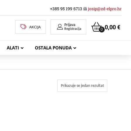
+385 95 199 6713 ili
josip@zd-elpro.hr
Prijava
0,00
€
AKCIJA
0
Registracija
ALATI
OSTALA PONUDA
MREŽNI LAN KABELI
Prikazuje se jedan rezultat
KOAKSIJALNI KABELI
TELEKOMUNIKACIJSKI KABELI
ZVUČNIČKI KABEL