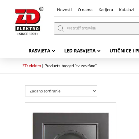
Novosti
O nama
Karijera
Katalozi
Products
search
RASVJETA
LED RASVJETA
UTIČNICE I 
ZD elektro
|
Products tagged “tv završna”
PVC VODIČI
PVC IN
H07V-K (P/F Vodič)
PP-
H07V-U (P Vodič)
PP-
PP/
PP/