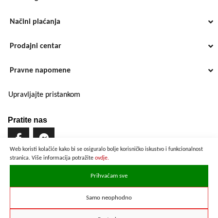
Načini plaćanja
Prodajni centar
Pravne napomene
Upravljajte pristankom
Pratite nas
Web koristi kolačiće kako bi se osiguralo bolje korisničko iskustvo i funkcionalnost
stranica. Više informacija potražite
ovdje.
Brzo i sigurno plaćanje
Prihvaćam sve
Samo neophodno
Prikazane cijene su preračunate po službenom tečaju u iznosu od
1 EUR = 7,53450 HRK