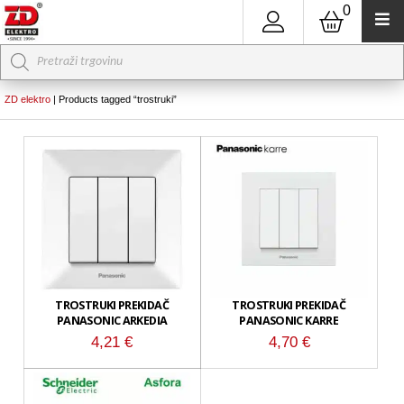
0
Products
search
ZD elektro
|
Products tagged “trostruki”
TROSTRUKI PREKIDAČ
TROSTRUKI PREKIDAČ
PANASONIC ARKEDIA
PANASONIC KARRE
4,21
€
4,70
€