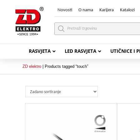
Novosti
O nama
Karijera
Katalozi
Products
search
RASVJETA
LED RASVJETA
UTIČNICE I 
ZD elektro
|
Products tagged “touch”
PVC VODIČI
PVC IN
H07V-K (P/F Vodič)
PP-
H07V-U (P Vodič)
PP-
PP/
PP/