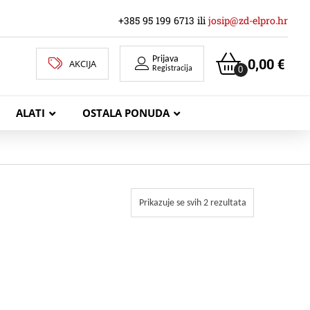
+385 95 199 6713 ili
josip@zd-elpro.hr
Prijava
0,00
€
AKCIJA
0
Registracija
ALATI
OSTALA PONUDA
MREŽNI LAN KABELI
Prikazuje se svih 2 rezultata
KOAKSIJALNI KABELI
TELEKOMUNIKACIJSKI KABELI
ZVUČNIČKI KABEL