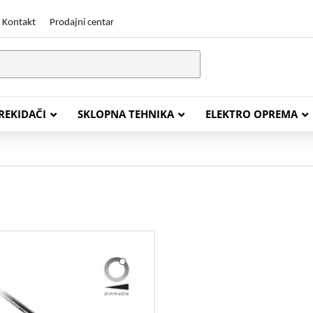
Kontakt
Prodajni centar
PREKIDAČI
SKLOPNA TEHNIKA
ELEKTRO OPREMA
STALACIJSKI KABELI
ENERGETSKI KABELI
Y (PGP
FG16OR
Y (PGP, NYM)
NHXH FE180/E30
J (H05VV-F)
NHXH FE180/E90
L (H03VV-F)
PP00 Podzemni Kabel
PP00-A