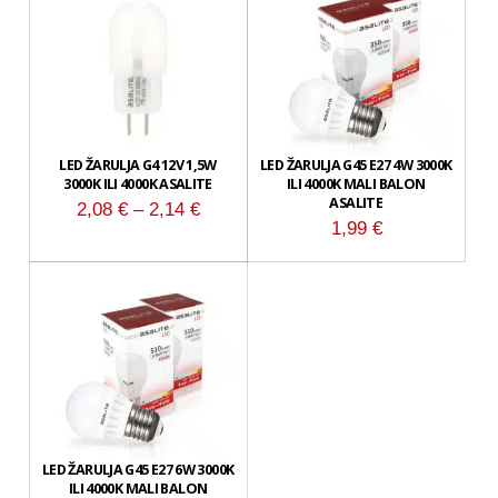
LED ŽARULJA G4 12V 1,5W
LED ŽARULJA G45 E27 4W 3000K
3000K ILI 4000K ASALITE
ILI 4000K MALI BALON
ASALITE
Raspon
2,08
€
–
2,14
€
1,99
€
cijena:
od
2,08 €
do
2,14 €
LED ŽARULJA G45 E27 6W 3000K
ILI 4000K MALI BALON