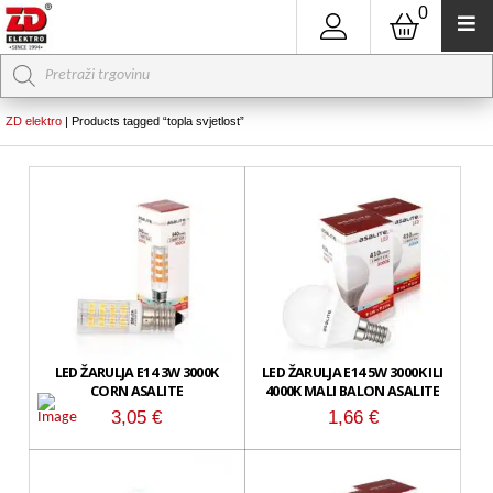
0
Products
search
ZD elektro
|
Products tagged “topla svjetlost”
LED ŽARULJA E14 3W 3000K
LED ŽARULJA E14 5W 3000K ILI
CORN ASALITE
4000K MALI BALON ASALITE
3,05
€
1,66
€