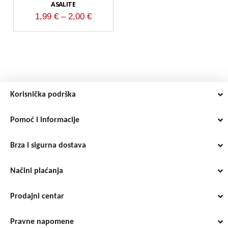
ASALITE
Raspon
1,99
€
–
2,00
€
cijena:
od
1,99 €
do
2,00 €
Korisnička podrška
Pomoć i informacije
Brza i sigurna dostava
Načini plaćanja
Prodajni centar
Pravne napomene