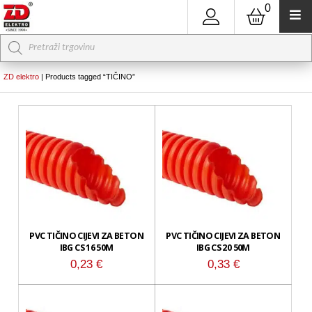
0
Products
search
ZD elektro
|
Products tagged “TIČINO”
PVC TIČINO CIJEVI ZA BETON
PVC TIČINO CIJEVI ZA BETON
IBG CS 16 50M
IBG CS 20 50M
0,23
€
0,33
€