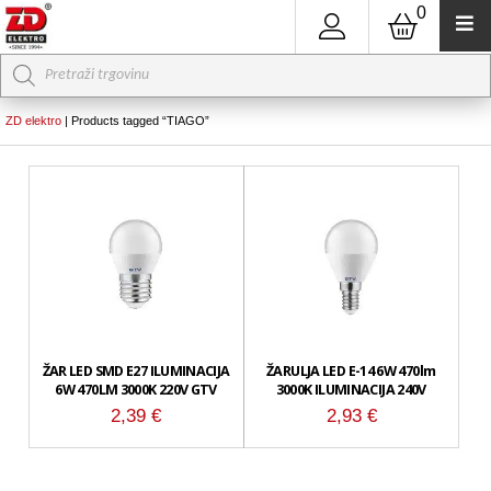
0
Products
search
ZD elektro
|
Products tagged “TIAGO”
ŽAR LED SMD E27 ILUMINACIJA
ŽARULJA LED E-14 6W 470lm
6W 470LM 3000K 220V GTV
3000K ILUMINACIJA 240V
2,39
€
2,93
€