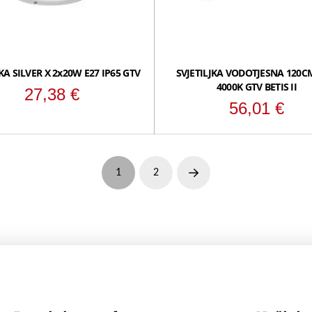
JKA SILVER X 2x20W E27 IP65 GTV
SVJETILJKA VODOTJESNA 120C
4000K GTV BETIS II
27,38
€
56,01
€
1
2
Next