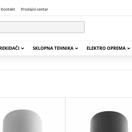
Kontakt
Prodajni centar
PREKIDAČI
SKLOPNA TEHNIKA
ELEKTRO OPREMA
STALACIJSKI KABELI
ENERGETSKI KABELI
Y (PGP
FG16OR
Y (PGP, NYM)
NHXH FE180/E30
J (H05VV-F)
NHXH FE180/E90
L (H03VV-F)
PP00 Podzemni Kabel
PP00-A