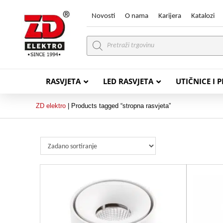
Novosti
O nama
Karijera
Katalozi
Products
search
RASVJETA
LED RASVJETA
UTIČNICE I 
ZD elektro
|
Products tagged “stropna rasvjeta”
PVC VODIČI
PVC IN
H07V-K (P/F Vodič)
PP-
H07V-U (P Vodič)
PP-
PP/
PP/