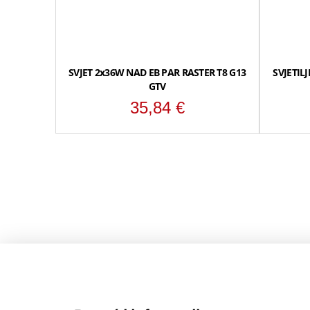
SVJET 2x36W NAD EB PAR RASTER T8 G13
SVJETIL
GTV
35,84
€