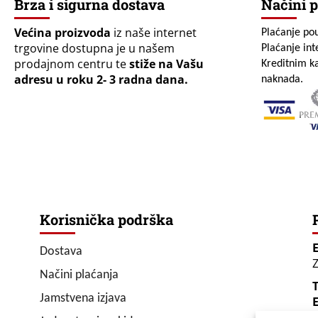
Brza i sigurna dostava
Načini p
Većina proizvoda
iz naše internet
Plaćanje po
trgovine dostupna je u našem
Plaćanje in
prodajnom centru te
stiže na Vašu
Kreditnim ka
adresu u roku 2- 3 radna dana.
naknada.
Korisnička podrška
Dostava
Z
Načini plaćanja
T
Jamstvena izjava
E