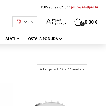
+385 95 199 6713 ili
josip@zd-elpro.hr
Prijava
0,00
€
AKCIJA
0
Registracija
ALATI
OSTALA PONUDA
MREŽNI LAN KABELI
Prikazujemo 1–12 od 16 rezultata
KOAKSIJALNI KABELI
TELEKOMUNIKACIJSKI KABELI
ZVUČNIČKI KABEL