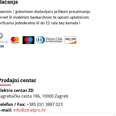
laćanja
uzećem / gotovinom dostavljaču prilikom preuzimanja.
ternet ili mobilnim bankarstvom te općom uplatnicom.
rticama jednokratno ili do 12 rata bez kamata i
Prodajni centar
Elektro centar ZD
agrebačka cesta 186, 10000 Zagreb
elefon / Fax:
+385 (0)1 3887 023
-mail:
info@zd-elpro.hr