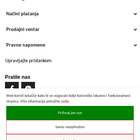
Načini plaćanja
Prodajni centar
Pravne napomene
Upravljajte pristankom
Pratite nas
Web koristi kolačiće kako bi se osiguralo bolje korisničko iskustvo i funkcionalnost
stranica. Više informacija potražite
ovdje.
Brzo i sigurno plaćanje
Prihvaćam sve
Samo neophodno
Prikazane cijene su preračunate po službenom tečaju u iznosu od
1 EUR = 7,53450 HRK