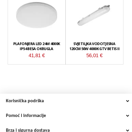
PLAFONJERA LED 24W 4000K
SVJETILJKA VODOTJESNA
IP54 BESA OKRUGLA
120CM 50W 4000K GTV BETIS II
41,81
€
56,01
€
Korisnička podrška
Pomoć i informacije
Brza i sigurna dostava