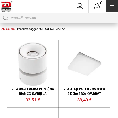
0
Products
search
ZD elektro
|
Products tagged “STROPNA LAMPA”
STROPNA LAMPA POMIČNA
PLAFONJERA LED 24W 4000K
BIANCO 8W BIJELA
2400lm BESA KVADRAT
33,51
€
38,49
€