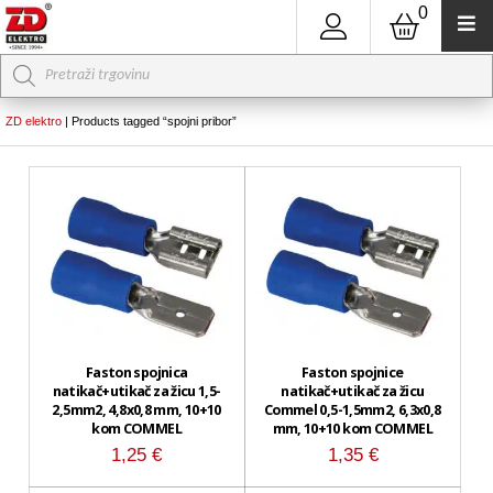
0
Products
search
ZD elektro
|
Products tagged “spojni pribor”
Faston spojnica
Faston spojnice
natikač+utikač za žicu 1,5-
natikač+utikač za žicu
2,5mm2, 4,8x0,8 mm, 10+10
Commel 0,5-1,5mm2, 6,3x0,8
kom COMMEL
mm, 10+10 kom COMMEL
1,25
€
1,35
€