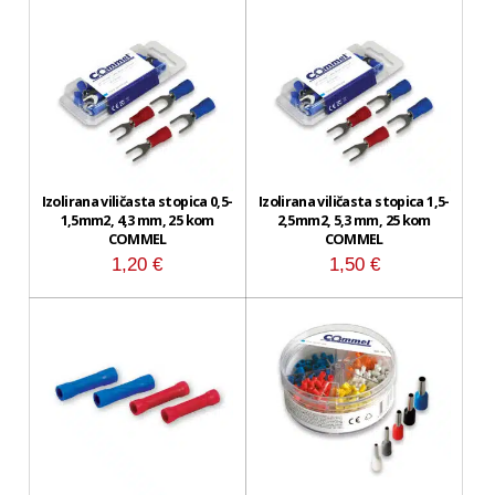
Izolirana viličasta stopica 0,5-
Izolirana viličasta stopica 1,5-
1,5mm2, 4,3 mm, 25 kom
2,5mm2, 5,3 mm, 25 kom
COMMEL
COMMEL
1,20
€
1,50
€