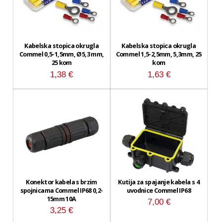
Kabelska stopica okrugla
Kabelska stopica okrugla
Commel 0,5-1,5mm, Ø5,3 mm,
Commel 1,5-2,5mm, 5,3mm, 25
25 kom
kom
1,38
€
1,63
€
Konektor kabela s brzim
Kutija za spajanje kabela s 4
spojnicama Commel IP68 0,2-
uvodnice Commel IP68
15mm 10A
7,00
€
3,25
€