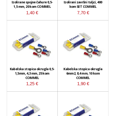
Izolirane spojne čahure 0,5-
Izolirani završni tuljci, 400
1,5 mm, 20 kom COMMEL
kom SET COMMEL
1,40
€
7,70
€
Kabelska stopica okrugla 0,5-
Kabelska stopica okrugla
1,5mm, 4,3 mm, 25 kom
6mm2, 8,4 mm, 10 kom
COMMEL
COMMEL
1,25
€
1,90
€