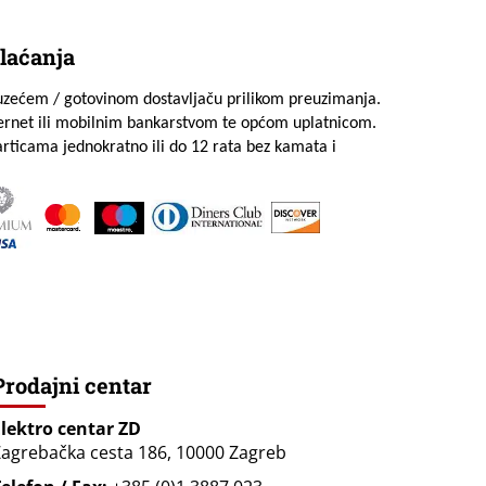
laćanja
uzećem / gotovinom dostavljaču prilikom preuzimanja.
ternet ili mobilnim bankarstvom te općom uplatnicom.
rticama jednokratno ili do 12 rata bez kamata i
Prodajni centar
Elektro centar ZD
agrebačka cesta 186, 10000 Zagreb