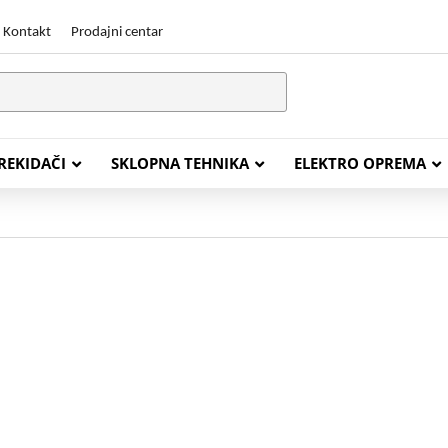
Kontakt
Prodajni centar
PREKIDAČI
SKLOPNA TEHNIKA
ELEKTRO OPREMA
STALACIJSKI KABELI
ENERGETSKI KABELI
Y (PGP
FG16OR
Y (PGP, NYM)
NHXH FE180/E30
J (H05VV-F)
NHXH FE180/E90
L (H03VV-F)
PP00 Podzemni Kabel
PP00-A