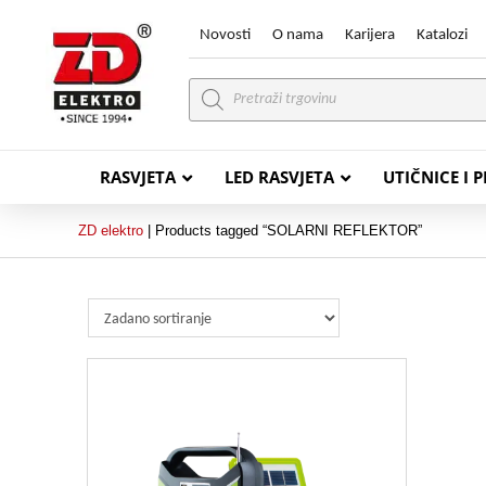
Novosti
O nama
Karijera
Katalozi
Products
search
RASVJETA
LED RASVJETA
UTIČNICE I 
ZD elektro
|
Products tagged “SOLARNI REFLEKTOR”
PVC VODIČI
PVC IN
H07V-K (P/F Vodič)
PP-
H07V-U (P Vodič)
PP-
PP/
PP/