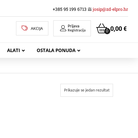
+385 95 199 6713 ili
josip@zd-elpro.hr
Prijava
0,00
€
AKCIJA
0
Registracija
ALATI
OSTALA PONUDA
MREŽNI LAN KABELI
Prikazuje se jedan rezultat
KOAKSIJALNI KABELI
TELEKOMUNIKACIJSKI KABELI
ZVUČNIČKI KABEL