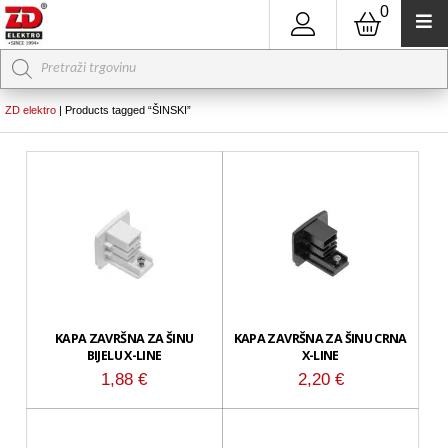
0
Products
search
ZD elektro
|
Products tagged “ŠINSKI”
KAPA ZAVRŠNA ZA ŠINU
KAPA ZAVRŠNA ZA ŠINU CRNA
BIJELU X-LINE
X-LINE
1,88
€
2,20
€