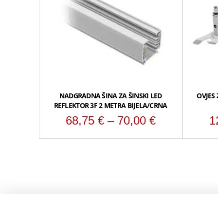
NADGRADNA ŠINA ZA ŠINSKI LED
OVJES 
REFLEKTOR 3F 2 METRA BIJELA/CRNA
Raspon
68,75
€
–
70,00
€
1
cijena:
od
68,75 €
do
70,00 €