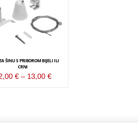
ZA ŠINU S PRIBOROM BIJELI ILI
CRNI
Raspon
2,00
€
–
13,00
€
cijena:
od
12,00 €
do
13,00 €