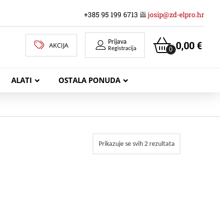
+385 95 199 6713 ili
josip@zd-elpro.hr
Prijava
0,00
€
AKCIJA
0
Registracija
ALATI
OSTALA PONUDA
MREŽNI LAN KABELI
Prikazuje se svih 2 rezultata
KOAKSIJALNI KABELI
TELEKOMUNIKACIJSKI KABELI
ZVUČNIČKI KABEL