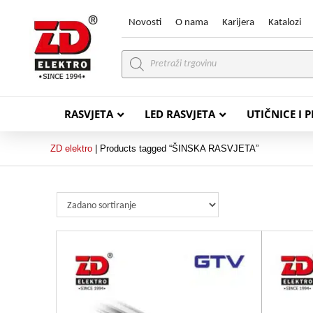
Novosti
O nama
Karijera
Katalozi
Products
search
RASVJETA
LED RASVJETA
UTIČNICE I 
ZD elektro
|
Products tagged “ŠINSKA RASVJETA”
PVC VODIČI
PVC IN
H07V-K (P/F Vodič)
PP-
H07V-U (P Vodič)
PP-
PP/
PP/