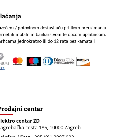
laćanja
uzećem / gotovinom dostavljaču prilikom preuzimanja.
ternet ili mobilnim bankarstvom te općom uplatnicom.
rticama jednokratno ili do 12 rata bez kamata i
Prodajni centar
Elektro centar ZD
agrebačka cesta 186, 10000 Zagreb