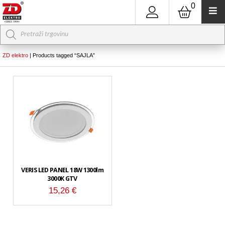
0
Products
search
ZD elektro
|
Products tagged “SAJLA”
VERIS LED PANEL 18W 1300lm
3000K GTV
15,26
€