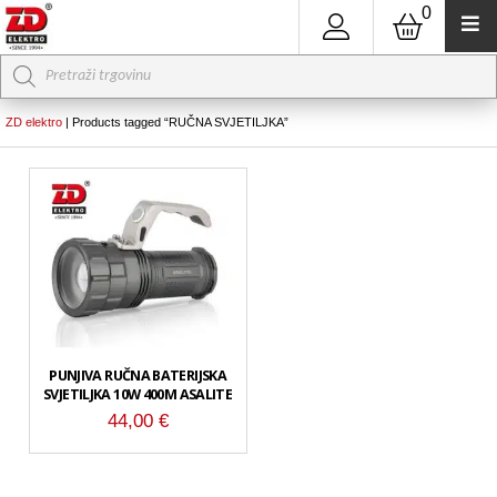
0
Products
search
ZD elektro
|
Products tagged “RUČNA SVJETILJKA”
PUNJIVA RUČNA BATERIJSKA
SVJETILJKA 10W 400M ASALITE
44,00
€