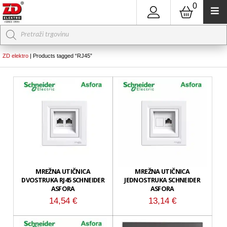
0
Products
search
ZD elektro
|
Products tagged “RJ45”
MREŽNA UTIČNICA
MREŽNA UTIČNICA
DVOSTRUKA RJ45 SCHNEIDER
JEDNOSTRUKA SCHNEIDER
ASFORA
ASFORA
14,54
€
13,14
€