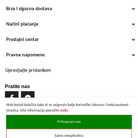
Brza i sigurna dostava
Načini plaćanja
Prodajni centar
Pravne napomene
Upravljajte pristankom
Pratite nas
Web koristi kolačiće kako bi se osiguralo bolje korisničko iskustvo i funkcionalnost
stranica. Više informacija potražite
ovdje.
Brzo i sigurno plaćanje
Prihvaćam sve
Samo neophodno