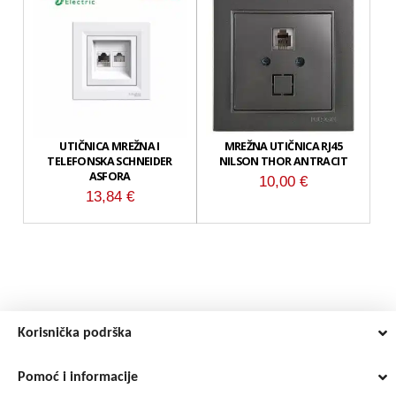
UTIČNICA MREŽNA I
MREŽNA UTIČNICA RJ45
TELEFONSKA SCHNEIDER
NILSON THOR ANTRACIT
ASFORA
10,00
€
13,84
€
Korisnička podrška
Pomoć i informacije