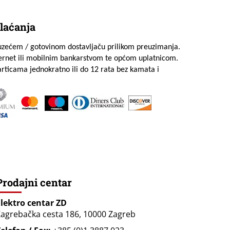
laćanja
uzećem / gotovinom dostavljaču prilikom preuzimanja.
ternet ili mobilnim bankarstvom te općom uplatnicom.
rticama jednokratno ili do 12 rata bez kamata i
Prodajni centar
Elektro centar ZD
agrebačka cesta 186, 10000 Zagreb