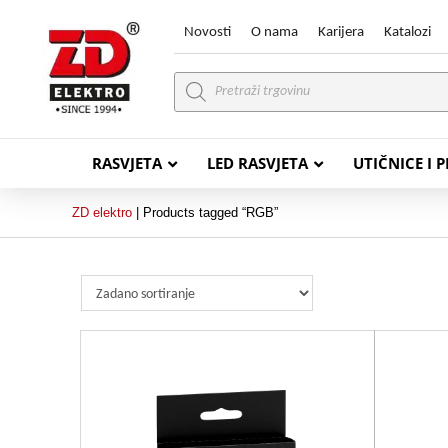
Novosti
O nama
Karijera
Katalozi
Products
search
RASVJETA
LED RASVJETA
UTIČNICE I 
ZD elektro
|
Products tagged “RGB”
PVC VODIČI
PVC IN
H07V-K (P/F Vodič)
PP-
H07V-U (P Vodič)
PP-
PP/
PP/