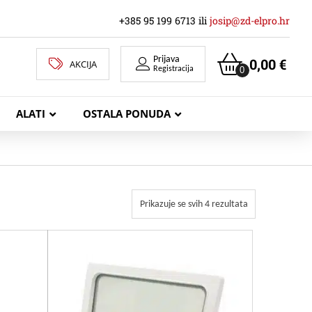
+385 95 199 6713 ili
josip@zd-elpro.hr
Prijava
0,00
€
AKCIJA
0
Registracija
ALATI
OSTALA PONUDA
MREŽNI LAN KABELI
Prikazuje se svih 4 rezultata
KOAKSIJALNI KABELI
TELEKOMUNIKACIJSKI KABELI
ZVUČNIČKI KABEL