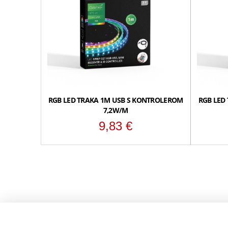
RGB LED TRAKA 1M USB S KONTROLEROM
RGB LED
7,2W/M
9,83
€