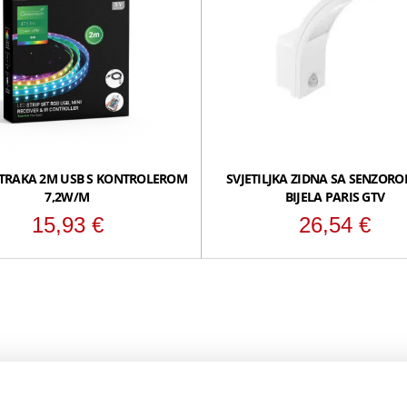
 TRAKA 2M USB S KONTROLEROM
SVJETILJKA ZIDNA SA SENZOR
7,2W/M
BIJELA PARIS GTV
15,93
€
26,54
€