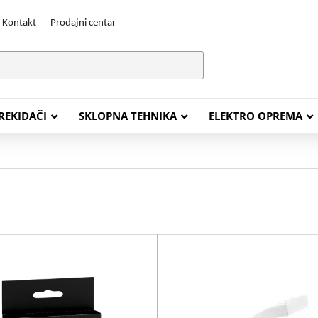
Kontakt
Prodajni centar
PREKIDAČI
SKLOPNA TEHNIKA
ELEKTRO OPREMA
STALACIJSKI KABELI
ENERGETSKI KABELI
Y (PGP
FG16OR
Y (PGP, NYM)
NHXH FE180/E30
J (H05VV-F)
NHXH FE180/E90
L (H03VV-F)
PP00 Podzemni Kabel
PP00-A