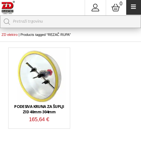
0
Products
search
ZD elektro
|
Products tagged “REZAČ RUPA”
PODESIVA KRUNA ZA ŠUPLJI
ZID 40mm-304mm
165,64
€