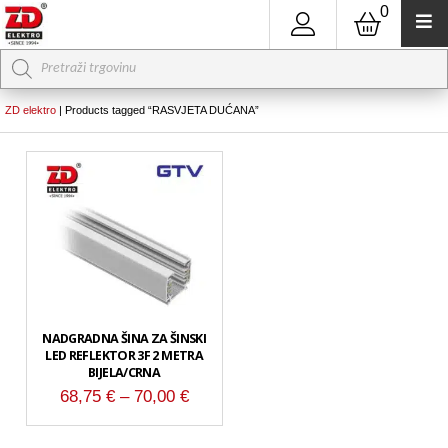
0
Products
search
ZD elektro
|
Products tagged “RASVJETA DUĆANA”
NADGRADNA ŠINA ZA ŠINSKI
LED REFLEKTOR 3F 2 METRA
BIJELA/CRNA
Raspon
68,75
€
–
70,00
€
cijena:
od